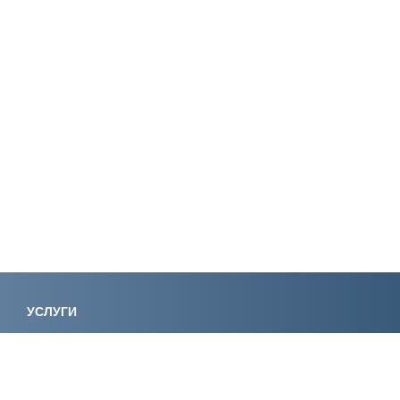
УСЛУГИ
Лицензирование
Вступление в СРО
Специалисты НРС
Сертификация ИСО
Экологическое
Консалтинг