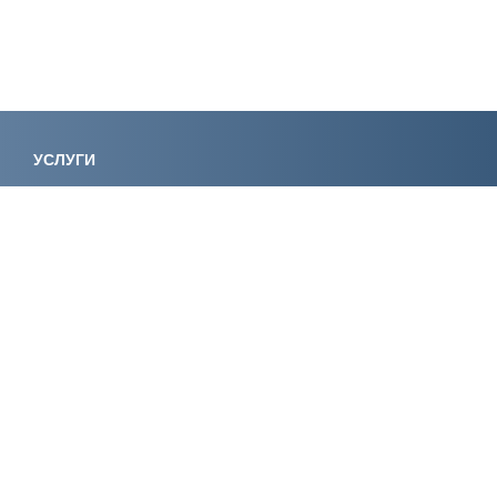
УСЛУГИ
Лицензирование
Вступление в СРО
Специалисты НРС
Сертификация ИСО
Экологическое
Консалтинг
проектирование
Регистрация
Экспертиза
электролаборатории
Сертификация
Обучение
КОМПАНИЯ
О компании
История компании
Аккредитации и
Отзывы
свидетельства
Акции
Пресс-центр