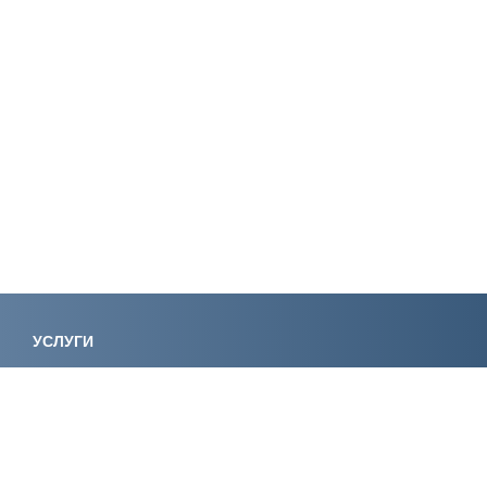
УСЛУГИ
Лицензирование
Вступление в СРО
Специалисты НРС
Сертификация ИСО
Экологическое
Консалтинг
проектирование
Регистрация
Экспертиза