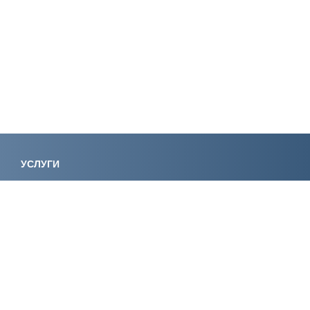
УСЛУГИ
Лицензирование
Вступление в СРО
Специалисты НРС
Сертификация ИСО
Экологическое
Консалтинг
проектирование
Регистрация
Экспертиза
электролаборатории
Сертификация
Обучение
КОМПАНИЯ