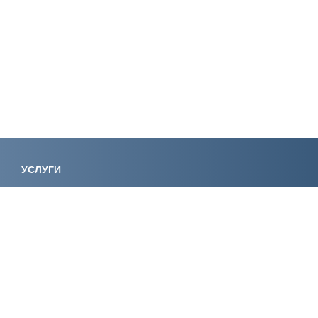
УСЛУГИ
Лицензирование
Вступление в СРО
Специалисты НРС
Сертификация ИСО
Экологическое
Консалтинг
проектирование
Регистрация
Экспертиза
электролаборатории
Сертификация
Обучение
КОМПАНИЯ