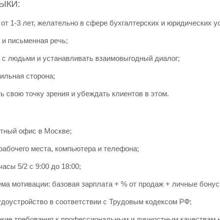
ЫКИ:
от 1-3 лет, желательно в сфере бухгалтерских и юридических ус
 и письменная речь;
 с людьми и устанавливать взаимовыгодный диалог;
ильная сторона;
ь свою точку зрения и убеждать клиентов в этом.
тный офис в Москве;
абочего места, компьютера и телефона;
асы 5/2 с 9:00 до 18:00;
ма мотивации: базовая зарплата + % от продаж + личные бонус
доустройство в соответствии с Трудовым кодексом РФ;
ие требования к профессиональным и личностным качествам н