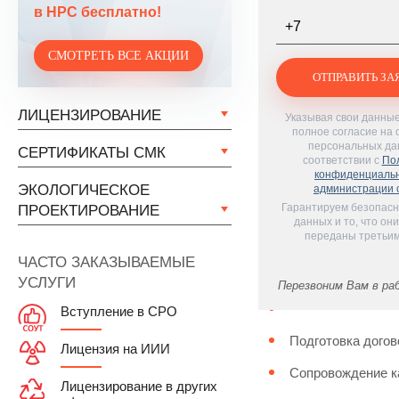
в НРС бесплатно!
Телефон
*
СМОТРЕТЬ ВСЕ АКЦИИ
ЛИЦЕНЗИРОВАНИЕ
Указывая свои данные
полное согласие на 
персональных да
СЕРТИФИКАТЫ СМК
соответствии с
По
конфиденциаль
ЭКОЛОГИЧЕСКОЕ
администрации 
Гарантируем безопасн
ПРОЕКТИРОВАНИЕ
данных и то, что они
переданы третьи
ЧАСТО ЗАКАЗЫВАЕМЫЕ
УСЛУГИ
Перезвоним Вам в ра
Вступление в СРО
Подготовка догов
Лицензия на ИИИ
Сопровождение к
Лицензирование в других