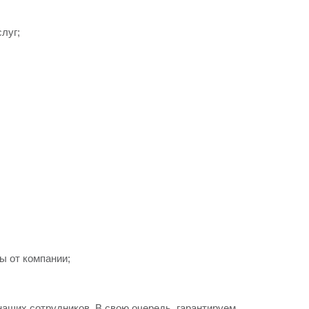
луг;
ы от компании;
аших сотрудников. В свою очередь, гарантируем