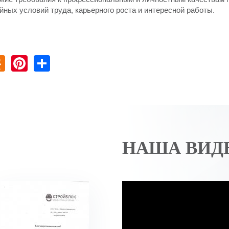
ных условий труда, карьерного роста и интересной работы.
ok
er
K
Odnoklassniki
Pinterest
Share
НАША ВИД