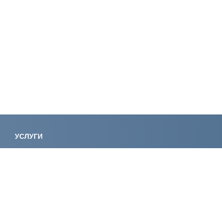
УСЛУГИ
Лицензирование
Вступление в
Специалисты НРС
Сертификаци
Экологическое проектирование
Консалтинг
Регистрация электролаборатории
Экспертиза
Сертификация
Обучение