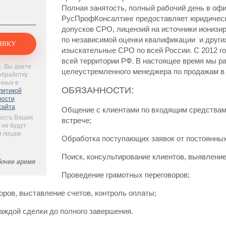
Полная занятость, полный рабочий день в офи
РусПрофКонсалтинг предоставляет юридически
допусков СРО, лицензий на источники иониз
по независимой оценки квалификации и других
изыскательные СРО по всей России. С 2012 г
всей территории РФ. В настоящее время мы р
, Вы даете
целеустремленного менеджера по продажам в
обработку
нных в
ОБЯЗАННОСТИ:
литикой
ности
сайта
Общение с клиентами по входящим средствам с
ость Ваших
встрече;
 не будут
м лицам
Обработка поступающих заявок от постоянных
Поиск, консультирование клиентов, выявление
бочее время
Проведение грамотных переговоров;
оров, выставление счетов, контроль оплаты;
аждой сделки до полного завершения.