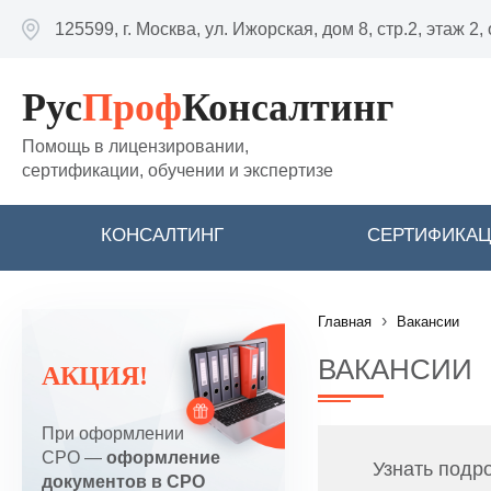
Перейти к основному содержанию
125599, г. Москва, ул. Ижорская, дом 8, стр.2, этаж 2,
Рус
Проф
Консалтинг
Помощь в лицензировании,
сертификации, обучении и экспертизе
КОНСАЛТИНГ
СЕРТИФИКА
›
Главная
Вакансии
ВАКАНСИИ
АКЦИЯ!
При оформлении
СРО —
оформление
Узнать подр
документов в СРО