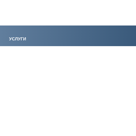
УСЛУГИ
Лицензирование
Вступление в СРО
Специалисты НРС
Сертификация ИСО
Экологическое
Консалтинг
проектирование
Регистрация
Экспертиза
электролаборатории
Сертификация
Обучение
КОМПАНИЯ
О компании
История компании
Аккредитации и
Отзывы
свидетельства
Акции
Пресс-центр
Вакансии
Экспертные статьи