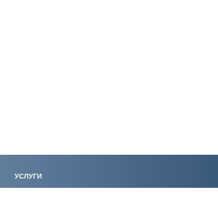
УСЛУГИ
Лицензирование
Вступление в СРО
Специалисты НРС
Сертификация ИСО
Экологическое
Консалтинг