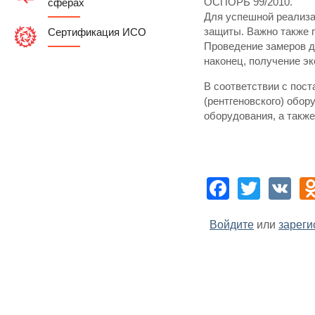
ОСПОРБ 99/2010.
сферах
Для успешной реализа
защиты. Важно также 
Сертификация ИСО
Проведение замеров д
наконец, получение э
В соответствии с пос
(рентгеновского) обо
оборудования, а такж
Facebo
Twitt
V
Войдите
или
зареги