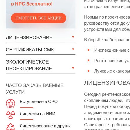
источников излучения
в НРС бесплатно!
этого разрешения и со
Нормы по проектирова
СМОТРЕТЬ ВСЕ АКЦИИ
руководствуются доку
устройствами для обн
ЛИЦЕНЗИРОВАНИЕ
В борьбе за безопасн
СЕРТИФИКАТЫ СМК
Инспекционные с
Рентгеновские ус
ЭКОЛОГИЧЕСКОЕ
ПРОЕКТИРОВАНИЕ
Лучевые сканеры 
ЛИЦЕНЗИРОВА
ЧАСТО ЗАКАЗЫВАЕМЫЕ
УСЛУГИ
Сегодня рентгеновское
скоплением людей, чт
Вступление в СРО
Перед покупкой обору
эпидемиологическое з
Лицензия на ИИИ
санитарных правил и 
Санитарные требовани
Лицензирование в других