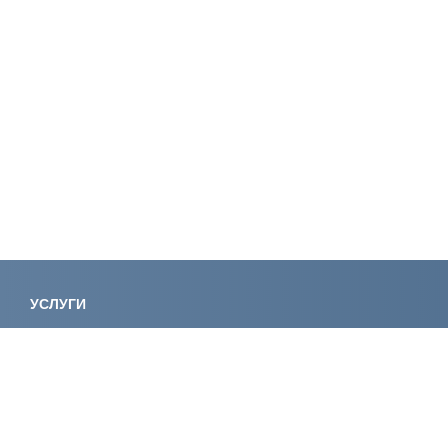
УСЛУГИ
Лицензирование
Вступление в
Специалисты НРС
Сертификаци
Экологическое проектирование
Консалтинг
Регистрация электролаборатории
Экспертиза
Сертификация
Обучение