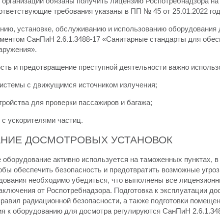
, организации обязаны получить лицензию Роспотребнадзора на
ответствующие требования указаны в ПП № 45 от 25.01.2022 год
нию, установке, обслуживанию и использованию оборудования
ментом СанПиН 2.6.1.3488-17 «Санитарные стандарты для обесп
аружения».
ость и предотвращение преступной деятельности важно использ
истемы с движущимся источником излучения;
тройства для проверки пассажиров и багажа;
с ускорителями частиц.
НИЕ ДОСМОТРОВЫХ УСТАНОВОК
 оборудование активно используется на таможенных пунктах, в 
обы обеспечить безопасность и предотвратить возможные угроз
дования необходимо убедиться, что выполнены все лицензионны
аключения от Роспотребнадзора. Подготовка к эксплуатации д
правил радиационной безопасности, а также подготовки помеще
я к оборудованию для досмотра регулируются СанПиН 2.6.1.348