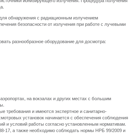
 источники ионизирующего излучения. Процедура получения
а.
 для обнаружения с радиационным излучением
ечения безопасности от излучения при работе с лучевыми
овать разнообразное оборудование для досмотра:
аэропортах, на вокзалах и других местах с большим
ы.
е требования и имеются экспертное и санитарно-
осмотровых установок начинается с обеспечения соблюдения
ний и условий работы согласно установленным нормативам.
8-17, а также необходимо соблюдать нормы НРБ 99/2009 и