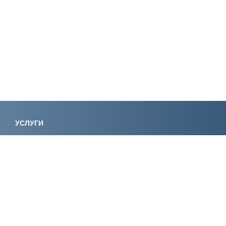
УСЛУГИ
Лицензирование
Вступление в СРО
Специалисты НРС
Сертификация ИСО
Экологическое
Консалтинг
проектирование
Регистрация
Экспертиза
электролаборатории
Сертификация
Обучение
КОМПАНИЯ